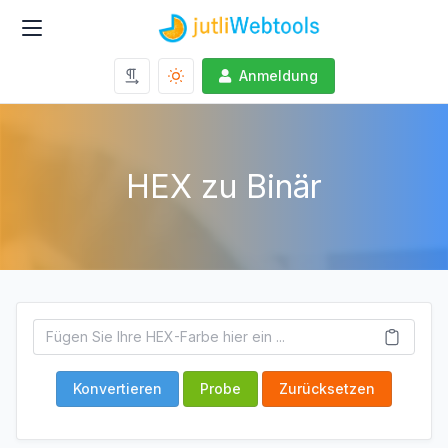
Anmeldung
HEX zu Binär
Konvertieren
Probe
Zurücksetzen