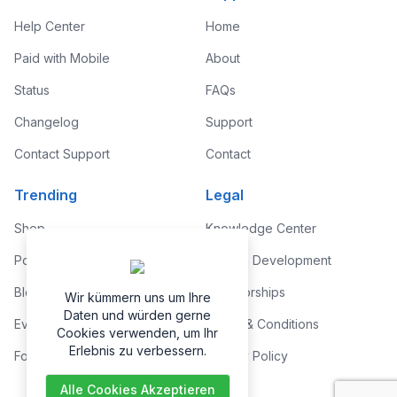
Help Center
Home
Paid with Mobile
About
Status
FAQs
Changelog
Support
Contact Support
Contact
Trending
Legal
Shop
Knowledge Center
Portfolio
Custom Development
Blog
Sponsorships
Wir kümmern uns um Ihre
Daten und würden gerne
Events
Terms & Conditions
Cookies verwenden, um Ihr
Erlebnis zu verbessern.
Forums
Privacy Policy
Alle Cookies Akzeptieren