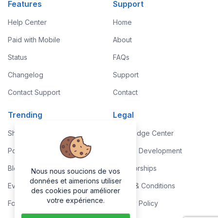
Features
Support
Help Center
Home
Paid with Mobile
About
Status
FAQs
Changelog
Support
Contact Support
Contact
Trending
Legal
Shop
Knowledge Center
Portfolio
Custom Development
Blog
Sponsorships
Nous nous soucions de vos
données et aimerions utiliser
Events
Terms & Conditions
des cookies pour améliorer
votre expérience.
Forums
Privacy Policy