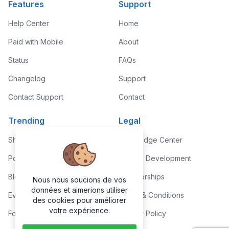
Features
Support
Help Center
Home
Paid with Mobile
About
Status
FAQs
Changelog
Support
Contact Support
Contact
Trending
Legal
Shop
Knowledge Center
Portfolio
Custom Development
Blog
Sponsorships
Nous nous soucions de vos
données et aimerions utiliser
Events
Terms & Conditions
des cookies pour améliorer
votre expérience.
Forums
Privacy Policy