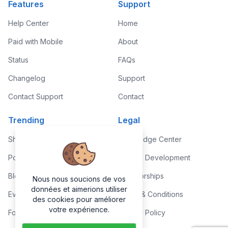
Features
Support
Help Center
Home
Paid with Mobile
About
Status
FAQs
Changelog
Support
Contact Support
Contact
Trending
Legal
Shop
Knowledge Center
Portfolio
Custom Development
Blog
Sponsorships
Nous nous soucions de vos
données et aimerions utiliser
Events
Terms & Conditions
des cookies pour améliorer
votre expérience.
Forums
Privacy Policy