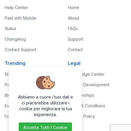
Help Center
Home
Paid with Mobile
About
Status
FAQs
Changelog
Support
Contact Support
Contact
Trending
Legal
Shop
Knowledge Center
Portfolio
Custom Development
Blog
Sponsorships
Abbiamo a cuore i tuoi dati e
ci piacerebbe utilizzare i
Events
Terms & Conditions
cookie per migliorare la tua
esperienza.
Forums
Privacy Policy
Accetta Tutti I Cookie