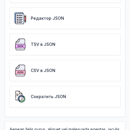
Редактор JSON
TSV в JSON
CSV в JSON
Сократить JSON
Aenean felis purus, aliquet vel malesuada egestas, iaculis