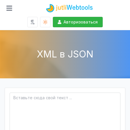
Авторизоваться
XML в JSON