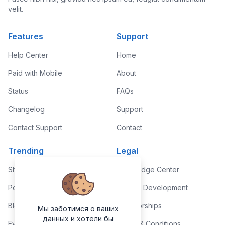
velit.
Features
Support
Help Center
Home
Paid with Mobile
About
Status
FAQs
Changelog
Support
Contact Support
Contact
Trending
Legal
Shop
Knowledge Center
Portfolio
Custom Development
Blog
Sponsorships
Мы заботимся о ваших
данных и хотели бы
Events
Terms & Conditions