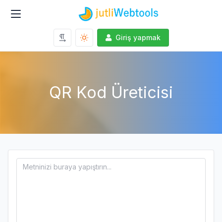
Giriş yapmak
QR Kod Üreticisi