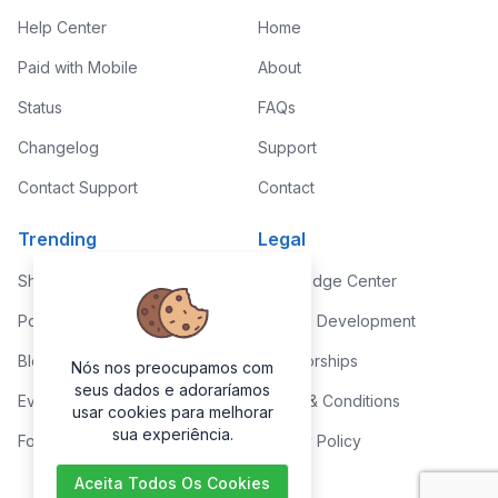
Help Center
Home
Paid with Mobile
About
Status
FAQs
Changelog
Support
Contact Support
Contact
Trending
Legal
Shop
Knowledge Center
Portfolio
Custom Development
Blog
Sponsorships
Nós nos preocupamos com
seus dados e adoraríamos
Events
Terms & Conditions
usar cookies para melhorar
sua experiência.
Forums
Privacy Policy
Aceita Todos Os Cookies