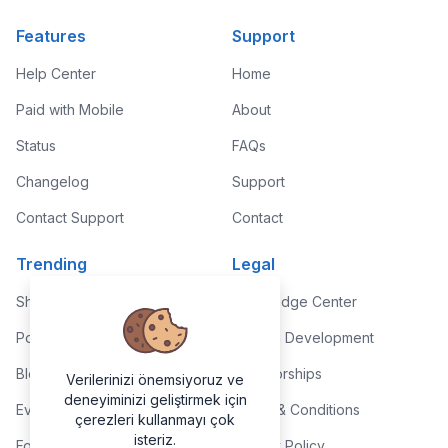
Features
Support
Help Center
Home
Paid with Mobile
About
Status
FAQs
Changelog
Support
Contact Support
Contact
Trending
Legal
Shop
Knowledge Center
Portfolio
Custom Development
Blog
Sponsorships
Verilerinizi önemsiyoruz ve
deneyiminizi geliştirmek için
Events
Terms & Conditions
çerezleri kullanmayı çok
isteriz.
Forums
Privacy Policy